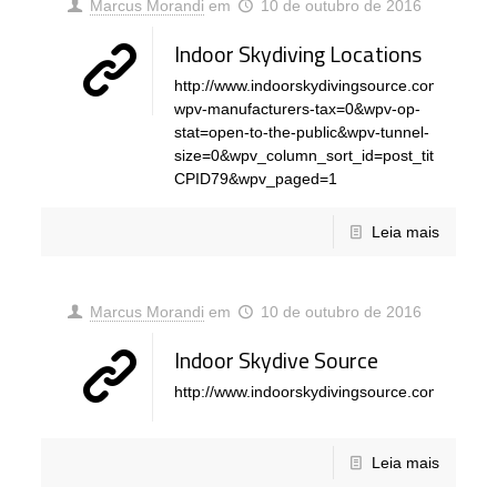
Marcus Morandi
em
10 de outubro de 2016
Indoor Skydiving Locations
http://www.indoorskydivingsource.com/tunnels
wpv-manufacturers-tax=0&wpv-op-
stat=open-to-the-public&wpv-tunnel-
size=0&wpv_column_sort_id=post_title&wpv
CPID79&wpv_paged=1
Leia mais
Marcus Morandi
em
10 de outubro de 2016
Indoor Skydive Source
http://www.indoorskydivingsource.com/
Leia mais