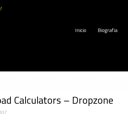
!
Inicio
Biografia
oad Calculators – Dropzone
2017