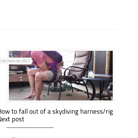
4 de maio de 2017
How to fall out of a skydiving harness/rig
Next post