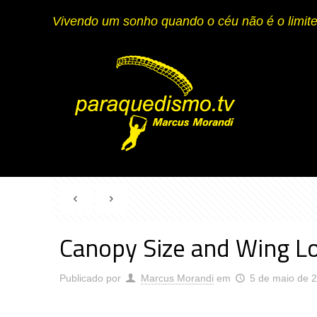
Vivendo um sonho quando o céu não é o limite
Canopy Size and Wing L
Publicado por
Marcus Morandi
em
5 de maio de 